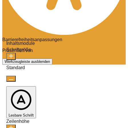
Barrierefreiheitsanpassungen
Inhaltsmodule
Schriftgröße
Präsentiert von
OneTap
Werkzeugleiste ausblenden
Standard
Lesbare Schrift
Zeilenhöhe