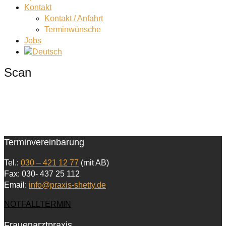
Kontakt
Kontakt / Anfahrt
Terminwünsche
Jobs
Scan
Terminvereinbarung
Tel.:
030 – 421 12 77
(mit AB)
Fax: 030- 437 25 112
Email:
info@praxis-shetty.de
NOTFALLTERMIN
Frauenarztpraxis