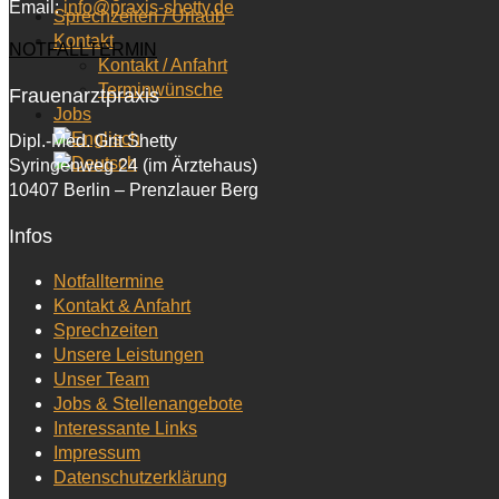
Email:
info@praxis-shetty.de
Sprechzeiten / Urlaub
Kontakt
NOTFALLTERMIN
Kontakt / Anfahrt
Terminwünsche
Frauenarztpraxis
Jobs
Dipl.-Med. Grit Shetty
Syringenweg 24 (im Ärztehaus)
10407 Berlin – Prenzlauer Berg
Infos
Notfalltermine
Kontakt & Anfahrt
Sprechzeiten
Unsere Leistungen
Unser Team
Jobs & Stellenangebote
Interessante Links
Impressum
Datenschutzerklärung