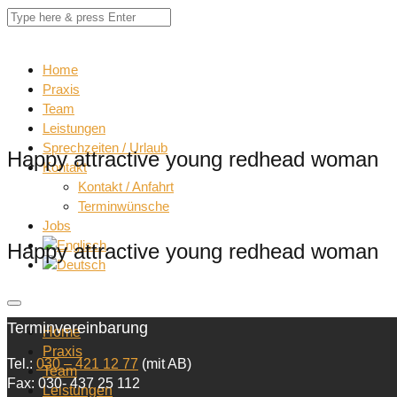
Home
Praxis
Team
Leistungen
Sprechzeiten / Urlaub
Happy attractive young redhead woman
Kontakt
Kontakt / Anfahrt
Terminwünsche
Jobs
Happy attractive young redhead woman
Terminvereinbarung
Home
Praxis
Tel.:
030 – 421 12 77
(mit AB)
Team
Fax: 030- 437 25 112
Leistungen