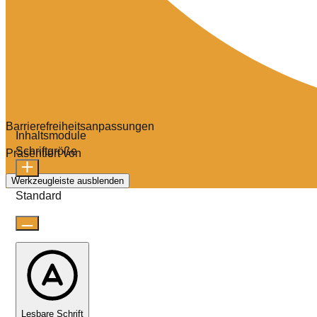
Barrierefreiheitsanpassungen
Inhaltsmodule
Schriftgröße
Präsentiert von
OneTap
Werkzeugleiste ausblenden
Standard
Lesbare Schrift