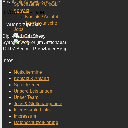
Email:
info@praxis-shetty.de
Sprechzeiten / Urlaub
Kontakt
NOTFALLTERMIN
Kontakt / Anfahrt
Terminwünsche
Frauenarztpraxis
Jobs
Dipl.-Med. Grit Shetty
Syringenweg 24 (im Ärztehaus)
10407 Berlin – Prenzlauer Berg
Infos
Notfalltermine
Kontakt & Anfahrt
Sprechzeiten
Unsere Leistungen
Unser Team
Jobs & Stellenangebote
Interessante Links
Impressum
Datenschutzerklärung