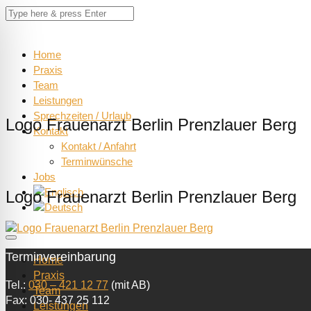
Home
Praxis
Team
Leistungen
Sprechzeiten / Urlaub
Logo Frauenarzt Berlin Prenzlauer Berg
Kontakt
Kontakt / Anfahrt
Terminwünsche
Jobs
Logo Frauenarzt Berlin Prenzlauer Berg
Terminvereinbarung
Home
Praxis
Tel.:
030 – 421 12 77
(mit AB)
Team
Fax: 030- 437 25 112
Leistungen